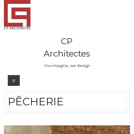
Skip
to
content
CP
Architectes
You imagine, we design
Menu
PÊCHERIE